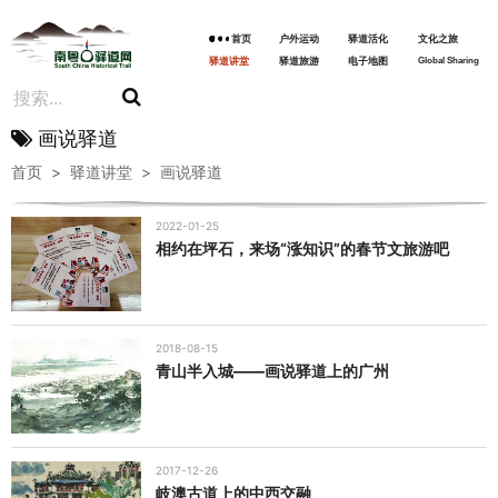
首页
户外运动
驿道活化
文化之旅
驿道讲堂
驿道旅游
电子地图
Global Sharing
画说驿道
首页
>
驿道讲堂
>
画说驿道
2022-01-25
相约在坪石，来场“涨知识”的春节文旅游吧
2018-08-15
青山半入城——画说驿道上的广州
2017-12-26
岐澳古道上的中西交融