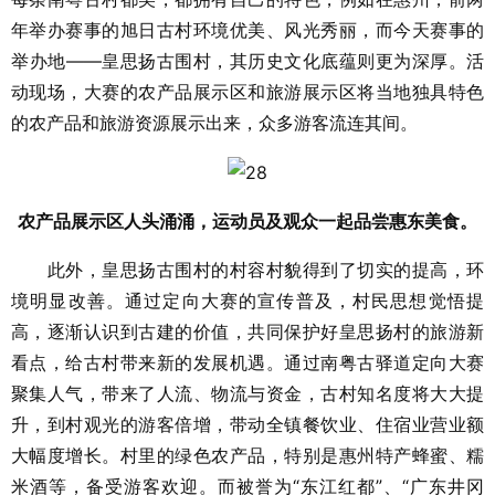
年举办赛事的旭日古村环境优美、风光秀丽，而今天赛事的
举办地——皇思扬古围村，其历史文化底蕴则更为深厚。活
动现场，大赛的农产品展示区和旅游展示区将当地独具特色
的农产品和旅游资源展示出来，众多游客流连其间。
农产品展示区人头涌涌，运动员及观众一起品尝惠东美食。
此外，皇思扬古围村的村容村貌得到了切实的提高，环
境明显改善。通过定向大赛的宣传普及，村民思想觉悟提
高，逐渐认识到古建的价值，共同保护好皇思扬村的旅游新
看点，给古村带来新的发展机遇。通过南粤古驿道定向大赛
聚集人气，带来了人流、物流与资金，古村知名度将大大提
升，到村观光的游客倍增，带动全镇餐饮业、住宿业营业额
大幅度增长。村里的绿色农产品，特别是惠州特产蜂蜜、糯
米酒等，备受游客欢迎。而被誉为“东江红都”、“广东井冈