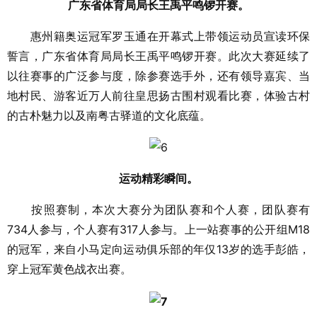
广东省体育局局长王禹平鸣锣开赛。
惠州籍奥运冠军罗玉通在开幕式上带领运动员宣读环保
誓言，广东省体育局局长王禹平鸣锣开赛。此次大赛延续了
以往赛事的广泛参与度，除参赛选手外，还有领导嘉宾、当
地村民、游客近万人前往皇思扬古围村观看比赛，体验古村
的古朴魅力以及南粤古驿道的文化底蕴。
运动精彩瞬间。
按照赛制，本次大赛分为团队赛和个人赛，团队赛有
734人参与，个人赛有317人参与。上一站赛事的公开组M18
的冠军，来自小马定向运动俱乐部的年仅13岁的选手彭皓，
穿上冠军黄色战衣出赛。