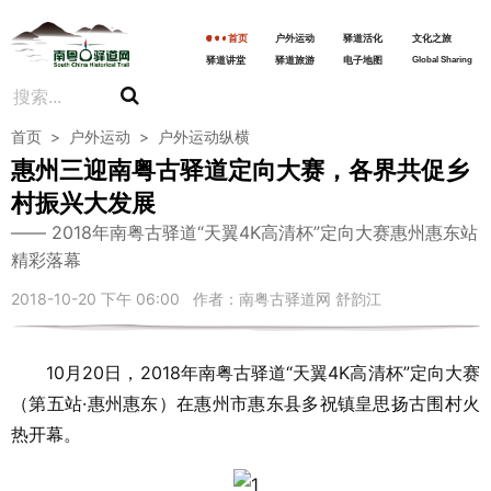
首页
户外运动
驿道活化
文化之旅
驿道讲堂
驿道旅游
电子地图
Global Sharing
首页
>
户外运动
>
户外运动纵横
惠州三迎南粤古驿道定向大赛，各界共促乡
村振兴大发展
2018年南粤古驿道“天翼4K高清杯”定向大赛惠州惠东站
精彩落幕
2018-10-20 下午 06:00 作者：南粤古驿道网 舒韵江
10月20日，2018年南粤古驿道“天翼4K高清杯”定向大赛
（第五站·惠州惠东）在惠州市惠东县多祝镇皇思扬古围村火
热开幕。