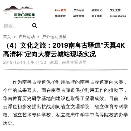
首页
户外运动
驿道活化
文化之旅
驿道讲堂
驿道旅游
电子地图
Global Sharing
首页
>
户外运动
>
户外运动纵横
（4）文化之旅：2019南粤古驿道“天翼4K
高清杯”定向大赛云城站现场实况
2019-12-14 上午 11:30 来源：南粤古驿道网
作为南粤古驿道保护利用品牌的南粤古驿道定向大赛，
今年的成果喜人。而在南粤古驿道保护利用工作的推动下，
华南教育历史研学基地的建设也取得了显著成效。目前，在
云浮也初步发掘出抗战期间省立文理学院、省立体育专科学
校、省立艺术专科学校、私立教忠中学等中高等院校的办学
历史。