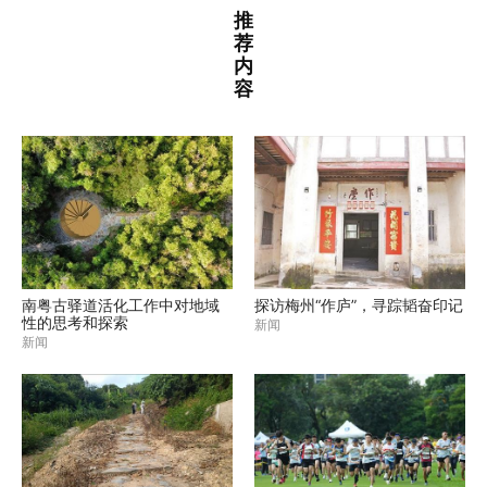
推
荐
内
容
南粤古驿道活化工作中对地域
探访梅州“作庐”，寻踪韬奋印记
性的思考和探索
新闻
新闻