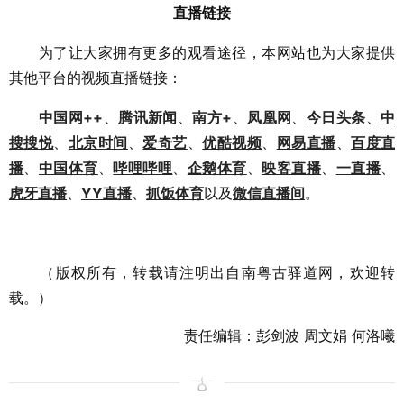
直播链接
为了让大家拥有更多的观看途径，本网站也为大家提供
其他平台的视频直播链接：
中国网++
、
腾讯新闻
、
南方+
、
凤凰网
、
今日头条
、
中
搜搜悦
、
北京时间
、
爱奇艺
、
优酷视频
、
网易直播
、
百度直
播
、
中国体育
、
哔哩哔哩
、
企鹅体育
、
映客直播
、
一直播
、
虎牙直播
、
YY直播
、
抓饭体育
以及
微信直播间
。
（版权所有，转载请注明出自南粤古驿道网，欢迎转
载。）
责任编辑：彭剑波 周文娟 何洛曦