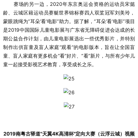
赛场的另一边，2020年东京奥运会资格的运动员宋懿
龄、云城区籍运动员赛艇世界锦标赛四人双桨冠军刘美玲，
蒙眼跳绳为“耳朵‘看’电影”助力。据了解，“耳朵‘看’电影”项目
是2019中国国际儿童电影展与广东省无障碍促进会达成的长
期公益合作计划，由儿童电影展选出一些优秀影片，并特别
制作出供盲童及盲人家庭“观看”的电影版本，旨在让全国盲
童、盲人家庭有更多机会“看”好片、“看”新片，与所有少年儿
童一起接受影视艺术教育，享受成长之乐。
2019南粤古驿道"天翼4K高清杯"定向大赛（云浮云城）视频