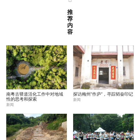
推
荐
内
容
南粤古驿道活化工作中对地域
探访梅州“作庐”，寻踪韬奋印记
性的思考和探索
新闻
新闻