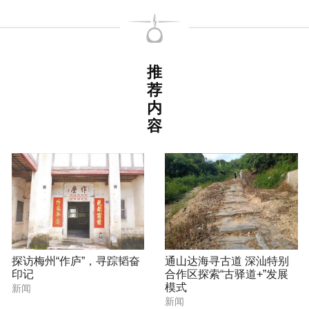
推
荐
内
容
探访梅州“作庐”，寻踪韬奋
通山达海寻古道 深汕特别
印记
合作区探索“古驿道+”发展
模式
新闻
新闻