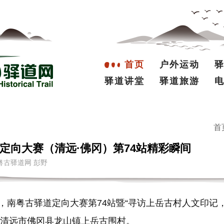
首页
户外运动
驿道讲堂
驿道旅游
首
定向大赛（清远·佛冈）第74站精彩瞬间
源：南粤古驿道网 彭野
日，南粤古驿道定向大赛第74站暨“寻访上岳古村人文印记
进清远市佛冈县龙山镇上岳古围村。