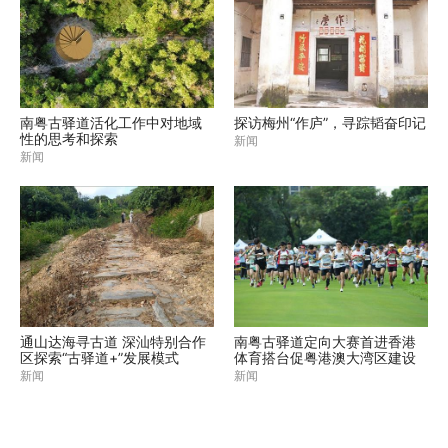
南粤古驿道活化工作中对地域
探访梅州“作庐”，寻踪韬奋印记
性的思考和探索
新闻
新闻
通山达海寻古道 深汕特别合作
南粤古驿道定向大赛首进香港
区探索“古驿道+”发展模式
体育搭台促粤港澳大湾区建设
新闻
新闻