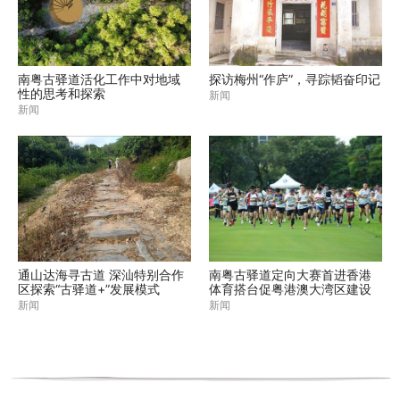
南粤古驿道活化工作中对地域
探访梅州“作庐”，寻踪韬奋印记
性的思考和探索
新闻
新闻
通山达海寻古道 深汕特别合作
南粤古驿道定向大赛首进香港
区探索“古驿道+”发展模式
体育搭台促粤港澳大湾区建设
新闻
新闻