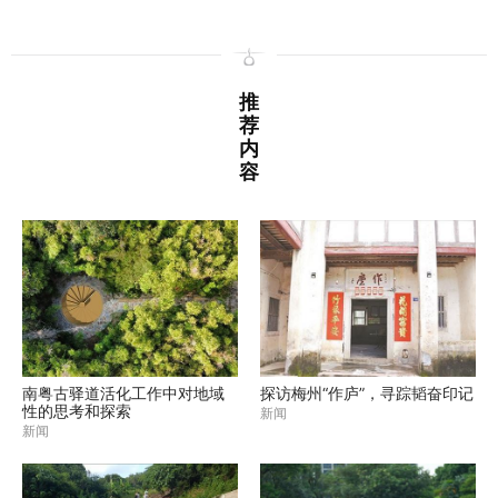
推
荐
内
容
南粤古驿道活化工作中对地域
探访梅州“作庐”，寻踪韬奋印记
性的思考和探索
新闻
新闻